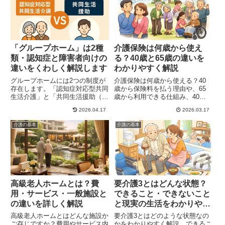
「グループホーム」は2種
介護保険は何歳から使え
類・認知症と障害者向けの
る？40歳と65歳の違いを
違いをくわしく解説します
わかりやすく解説
グループホームには2つの制度が
介護保険は何歳から使える？40
存在します。「認知症対応型共同
歳から保険料を払う理由や、65
生活介護」と「共同生活援助（障
歳から利用できる仕組み、40〜
害者向け）」の違いを、費用や対
64歳で利用できる条件（特定疾
2026.04.17
2026.03.17
象者も含めて初心者向けにわかり
病）までわかりやすく解説しま
やすく解説します。
す。初めて介護制度を調べる方に
介護の基本
介護の基本
も理解しやすくまとめています。
高級老人ホームとは？費
要介護3とはどんな状態？
用・サービス・一般施設と
できること・できないこと
の違いを詳しく解説
と現実の生活をわかりやす
く解説
高級老人ホームとはどんな施設か
要介護3とはどのような状態なの
ご存じですか？費用やサービス内
かをわかりやすく解説。できるこ