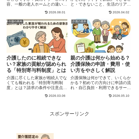
容、一般の老人ホームとの違いを
と・できないこと、生活のリア
くわしく解説します。選び方や注
ル、介護負担、費用や利用できる
2026.08.01
2026.04.02
意点もまとめました。
サービスまで詳しく紹介します。
介護の基本
介護の基本
介護したのに相続できな
親の介護は何から始める？
い？家族の貢献が認められ
介護保険の申請・費用・使
る「特別寄与料制度」とは
い方をやさしく解説
介護に尽くした家族が相続人でな
介護保険は何ができて、いくらか
くても報われる「特別寄与料制
かる？初めての方向けに申請の流
度」とは？請求の条件や注意点、
れ・自己負担・利用できるサービ
具体的な例までわかりやすく解説
スをやさしく解説。今から備えて
2026.03.06
2026.05.10
します。
おきたいポイントもまとめまし
た。
スポンサーリンク