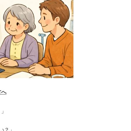
方へ
？」
い？」